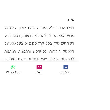
סיכום
בניית אתר ב-Wix, מתחילתו ועד סופו, היא מסע 
מרגש המאפשר לך להציג את המותג, המוצרים או 
השירותים שלך בפני קהל מקומי או בינלאומי. עם 
הממשק הידידותי למשתמש והתכונות הניתנות 
להתאמה אישית, Wix מעצימה אנשים ועסקים 
ליצור אתרים מקצועיים ללא כישורי קידוד. על ידי 
המלצות
דוא"ל
WhatsApp
ביצוע השלבים המתוארים במדריך זה ובחינת 
היתרונות של שיתוף פעולה עם שותף רשמי של 
Wix, אתה יכול לבסס נוכחות דיגיטלית מושכת 
שמניעה הצלחה וצמיחה למיזם שלך.