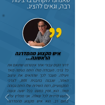
רבה, וגאים להציג.
איש מקצוע מהמדרגה
הראשונה...
דרור הקים עבורי אתר אינטרנט שתואם את
כל צרכי. העבודה מולו היתה נעימה מאד
ויעילה. מעבר לכך שהתאים את עיצוב
האתר, שנבנה בתבנית WIX, לצרכי
המקצועיים, רמת השירות שלו היתה גבוהה
מאד. הוא זמין כמעט בכל שעה ונענה
כמעט מיידית לכל שאלה. אני ממליץ עליו
בחום רב. הוא איש מקצוע מהמדרגה