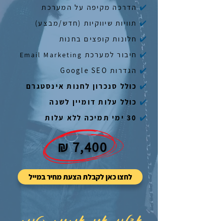
✔️
הדרכה מקיפה על המערכת
✔️
תוויות שיווקיות (חדש/מבצע)
✔️
חלונות קופצים בחנות
✔️
חיבור למערכת
Email Marketing
✔️
הגדרות Google SEO
✔️
כולל סנכרון לחנות אינסטגרם
✔️
כולל עלות דומיין לשנה
✔️
30 ימי תמיכה ללא עלות
7,400 ₪
לחצו כאן לקבלת הצעת מחיר במייל
אצלנו אין אותיות קטנות