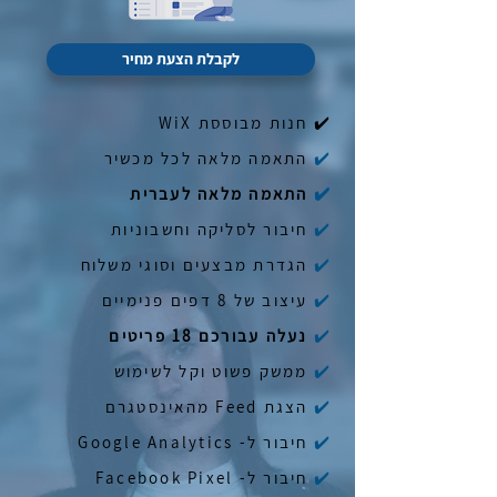
לקבלת הצעת מחיר
✔️
חנות מבוססת WiX
✔️
התאמה מלאה לכל מכשיר
✔️
התאמה מלאה לעברית
✔️
חיבור לסליקה וחשבוניות
✔️
הגדרת מבצעים וסוגי משלוח
✔️
עיצוב של 8 דפים פנימיים
✔️
נעלה עבורכם 18 פריטים
✔️
ממשק פשוט וקל לשימוש
✔️
הצגת Feed מהאינסטגרם
✔️
חיבור ל- Google Analytics
✔️
חיבור ל- Facebook Pixel