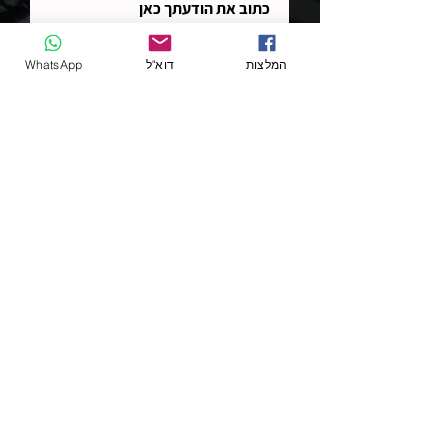
המלצות
דוא"ל
WhatsApp
קראת והבנתי את מדיניות הפרטיות
כאן
שליחת הודעה
2025 ©
כל הזכויות שמורות לדרור מדליון -
Gravity - Digital Marketing Agency
האתר נכתב בלשון זכר מטעמי נוחות בלבד, אך
מיועד לנשים וגברים כאחד.
כתובתנו: בניין מילניה, מתחם האלף, ראשל"צ
הגלישה באתר זה כוללת שימוש ב-Cookies